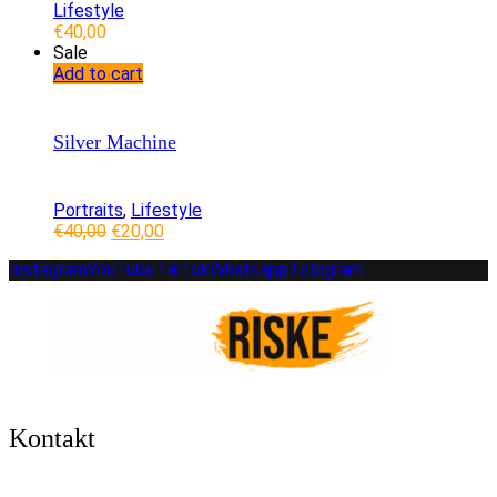
Lifestyle
€
40,00
Sale
Add to cart
Silver Machine
Portraits
,
Lifestyle
Ursprünglicher
Aktueller
€
40,00
€
20,00
Preis
Preis
Instagram
YouTube
TikTok
Whatsapp
Telegram
war:
ist:
€40,00
€20,00.
Kontakt