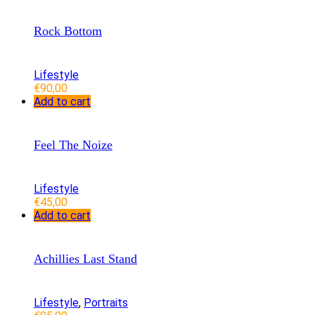
Rock Bottom
Lifestyle
€
90,00
Add to cart
Feel The Noize
Lifestyle
€
45,00
Add to cart
Achillies Last Stand
Lifestyle
,
Portraits