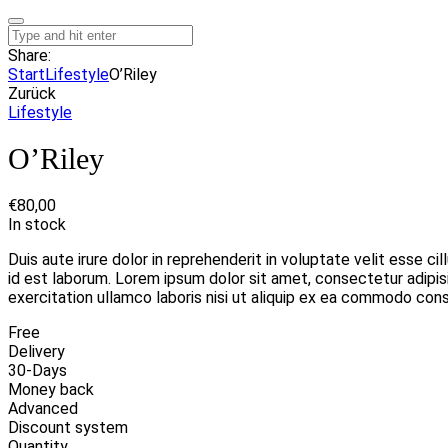
Share:
Start
Lifestyle
O’Riley
Zurück
Lifestyle
O’Riley
€
80,00
In stock
Duis aute irure dolor in reprehenderit in voluptate velit esse ci
id est laborum. Lorem ipsum dolor sit amet, consectetur adipis
exercitation ullamco laboris nisi ut aliquip ex ea commodo conseq
Free
Delivery
30-Days
Money back
Advanced
Discount system
Quantity