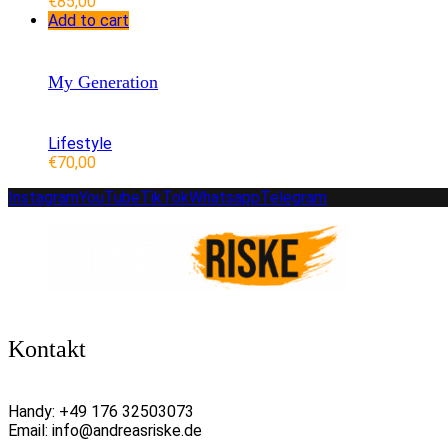
€
85,00
Add to cart
My Generation
Lifestyle
€
70,00
Instagram
YouTube
TikTok
Whatsapp
Telegram
Kontakt
Handy:
+49 176 32503073
Email:
info@andreasriske.de